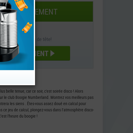
ER GRATUITEMENT
PLAY NOW
acile et sans prise de tête!
 GRATUITEMENT
THME
us belle tenue, car ce soir, c'est soirée disco ! Alors
pour le club Boogie Numberland. Montrez vos meilleurs pas
trera les siens . Êtes-vous assez doué en calcul pour
s ce jeu de calcul, plongez-vous dans l’atmosphère disco-
est l'heure du boogie !