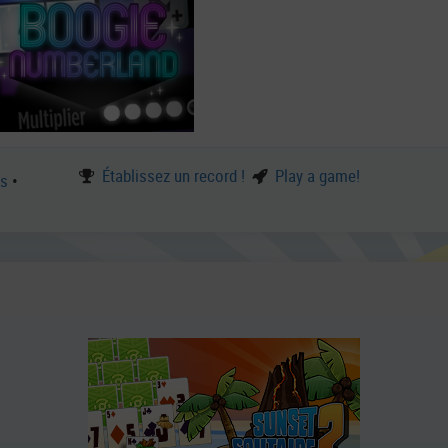
Établissez un record !
Play a game!
es
•