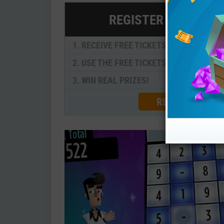
REGISTER & WIN REA
1. RECEIVE FREE TICKETS FOR EVERY G
2. USE THE FREE TICKETS TO ENTER
3. WIN REAL PRIZES!
REGISTER & WI