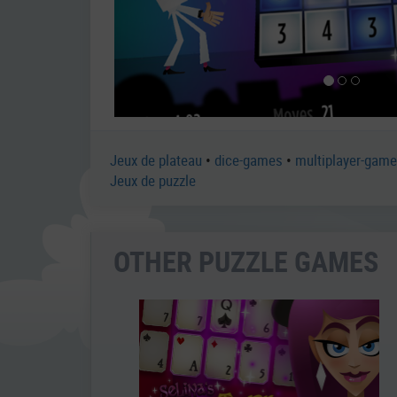
Jeux de plateau
•
dice-games
•
multiplayer-gam
Jeux de puzzle
OTHER PUZZLE GAMES