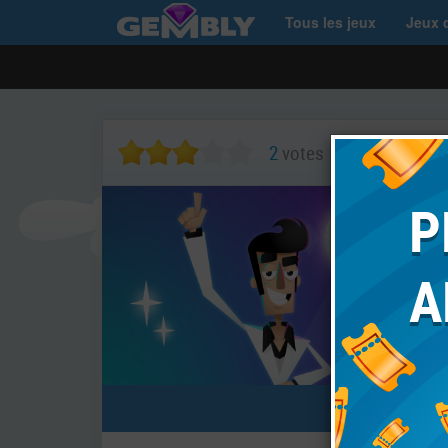
Tous les jeux
Jeux 
2
votes
P
A