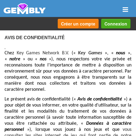
Navi
Créer un compte
Connexion
AVIS DE CONFIDENTIALITÉ
Chez
Key Games Network B.V.
(«
Key Games
», «
nous
»,
«
notre
» ou «
nos
»), nous respectons votre vie privée et
reconnaissons toute l'importance de mettre à disposition un
environnement sûr pour vos données à caractère personnel. Par
conséquent, nous nous engageons à être transparents sur la
manière dont nous collectons et traitons vos données à
caractère personnel.
Le présent avis de confidentialité («
Avis de confidentialité
») a
pour objet de vous informer, en votre qualité d’utilisateur, sur la
finalité et les modalités du traitement de vos données à
caractère personnel (à savoir toute information susceptible de
vous être rattachée ou attribuée, «
Données à caractère
personnel
»), lorsque vous jouez à nos jeux et que
vous
consultez les sites internet de jeu qui font partie de notre