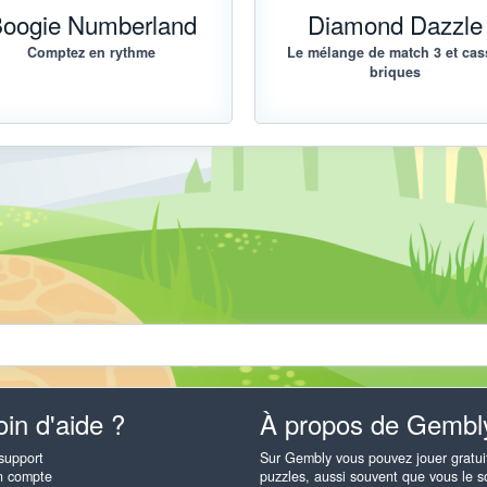
oogie Numberland
Diamond Dazzle
Comptez en rythme
Le mélange de match 3 et cas
briques
in d'aide ?
À propos de Gembl
support
Sur Gembly vous pouvez jouer gratuit
n compte
puzzles, aussi souvent que vous le s