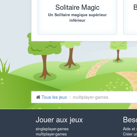
Solitaire Magic
B
Un Solitaire magique supérieur
inférieur
Tous les jeux
multiplayer-games
Jouer aux jeux
Beso
singleplayer-games
Aide et 
multiplayer-games
Créer u