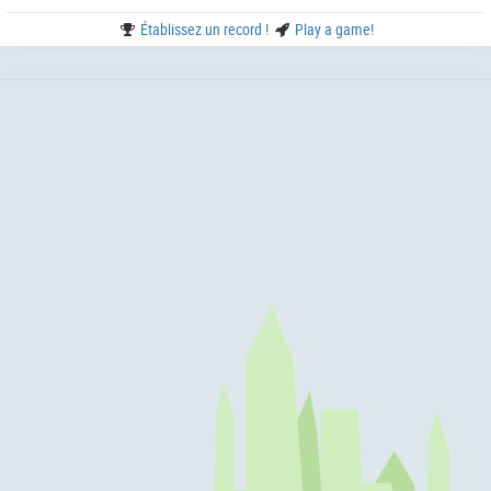
Établissez un record !
Play a game!