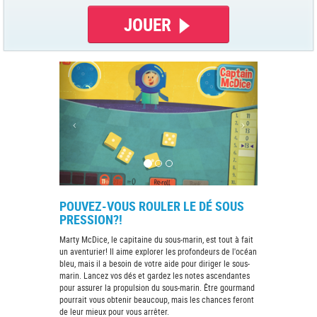
JOUER
POUVEZ-VOUS ROULER LE DÉ SOUS
PRESSION?!
Marty McDice, le capitaine du sous-marin, est tout à fait
un aventurier! Il aime explorer les profondeurs de l'océan
bleu, mais il a besoin de votre aide pour diriger le sous-
marin. Lancez vos dés et gardez les notes ascendantes
pour assurer la propulsion du sous-marin. Être gourmand
pourrait vous obtenir beaucoup, mais les chances feront
de leur mieux pour vous arrêter.