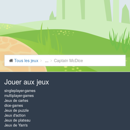
Tous les jeux
...
Captain McDice
Jouer aux jeux
singleplayer-games
multiplayer-games
Jeux de cartes
dice-games
Jeux de puzzle
Jeux d'action
Jeux de plateau
Jeux de Yam's