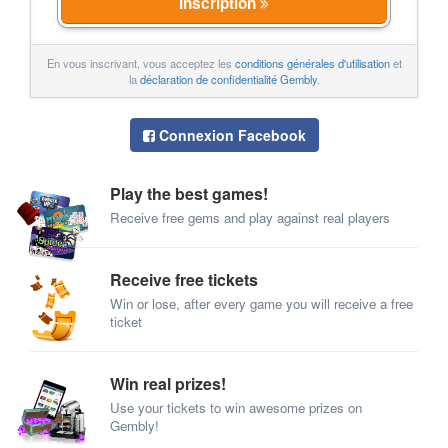
Inscription
En vous inscrivant, vous acceptez les
conditions générales d'utilisation
et
la
déclaration de confidentialité Gembly
.
Connexion Facebook
Play the best games!
Receive free gems and play against real players
Receive free tickets
Win or lose, after every game you will receive a free
ticket
Win real prizes!
Use your tickets to win awesome prizes on
Gembly!