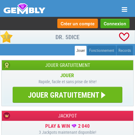
Navi
Créer un compte
Connexion
DR. 5DICE
3,8
Jouer
Fonctionnement
Records
JOUER GRATUITEMENT
JOUER
Rapide, facile et sans prise de tête!
JOUER GRATUITEMENT
JACKPOT
PLAY & WIN
2 040
3 Jackpots maintenant disponible!