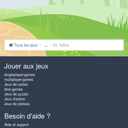
Tous les jeux
...
Dr. 5dice
Jouer aux jeux
singleplayer-games
multiplayer-games
Jeux de cartes
dice-games
Jeux de puzzle
Jeux d'action
Jeux de plateau
Besoin d'aide ?
Aide et support