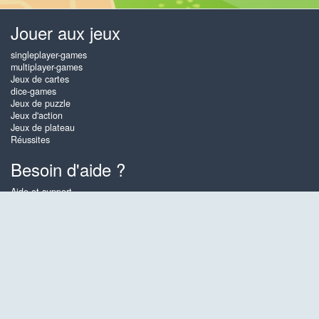
Jouer aux jeux
singleplayer-games
multiplayer-games
Jeux de cartes
dice-games
Jeux de puzzle
Jeux d'action
Jeux de plateau
Réussites
Besoin d'aide ?
Aide et support
Créer un compte
Connexion
Mot de passe oublié
À propos de Gembly
Sur Gembly vous pouvez jouer gratuitement en ligne aux meilleurs jeux
de cartes, de plateau et puzzles, aussi souvent que vous le souhaitez !
Vous pouvez également affronter d'autres joueurs Gembly en mode
multijoueurs.