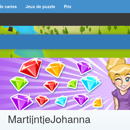
de cartes
Jeux de puzzle
Prix
MartijntjeJohanna