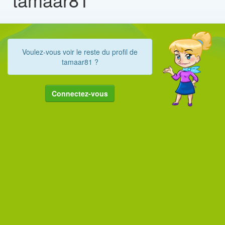
Voulez-vous voir le reste du profil de
tamaar81 ?
Connectez-vous