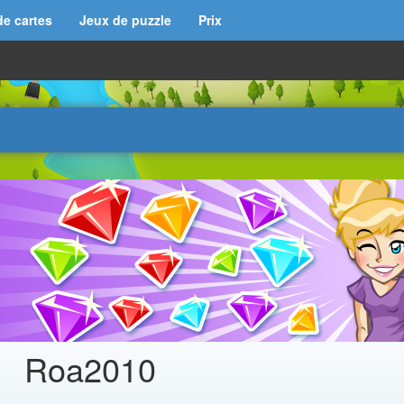
de cartes
Jeux de puzzle
Prix
Roa2010