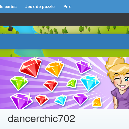
de cartes
Jeux de puzzle
Prix
dancerchic702