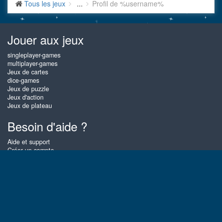
Tous les jeux
...
Profil de %username%
Jouer aux jeux
singleplayer-games
multiplayer-games
Jeux de cartes
dice-games
Jeux de puzzle
Jeux d'action
Jeux de plateau
Besoin d'aide ?
Aide et support
Créer un compte
Connexion
Mot de passe oublié
À propos de Gembly
Sur Gembly vous pouvez jouer gratuitement en ligne aux meilleurs jeux
de cartes, de plateau et puzzles, aussi souvent que vous le souhaitez !
Vous pouvez également affronter d'autres joueurs Gembly en mode