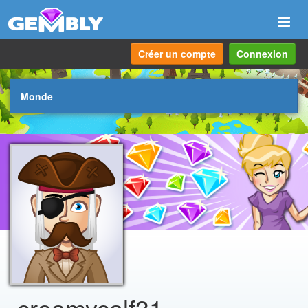
Navi
Créer un compte
Connexion
Monde
creamycalf31