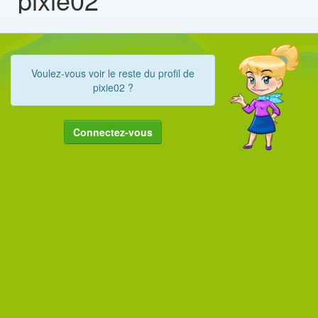
Voulez-vous voir le reste du profil de
pixie02 ?
Connectez-vous