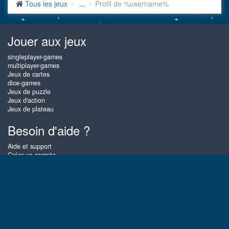
Tous les jeux
...
Profil de %username%
Jouer aux jeux
singleplayer-games
multiplayer-games
Jeux de cartes
dice-games
Jeux de puzzle
Jeux d'action
Jeux de plateau
Besoin d'aide ?
Aide et support
Créer un compte
Connexion
Mot de passe oublié
À propos de Gembly
Sur Gembly vous pouvez jouer gratuitement en ligne aux meilleurs jeux
de cartes, de plateau et puzzles, aussi souvent que vous le souhaitez !
Vous pouvez également affronter d'autres joueurs Gembly en mode