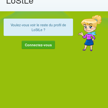
Voulez-vous voir le reste du profil de
LoStLe ?
Connectez-vous