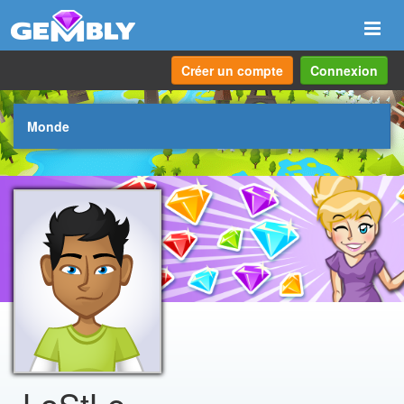
Navi
Créer un compte
Connexion
Monde
LoStLe