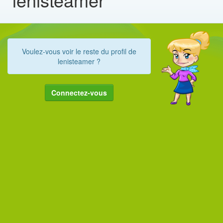
Voulez-vous voir le reste du profil de
lenisteamer ?
Connectez-vous