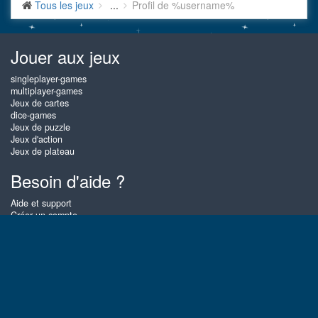
Tous les jeux
...
Profil de %username%
Jouer aux jeux
singleplayer-games
multiplayer-games
Jeux de cartes
dice-games
Jeux de puzzle
Jeux d'action
Jeux de plateau
Besoin d'aide ?
Aide et support
Créer un compte
Connexion
Mot de passe oublié
À propos de Gembly
Sur Gembly vous pouvez jouer gratuitement en ligne aux meilleurs jeux
de cartes, de plateau et puzzles, aussi souvent que vous le souhaitez !
Vous pouvez également affronter d'autres joueurs Gembly en mode