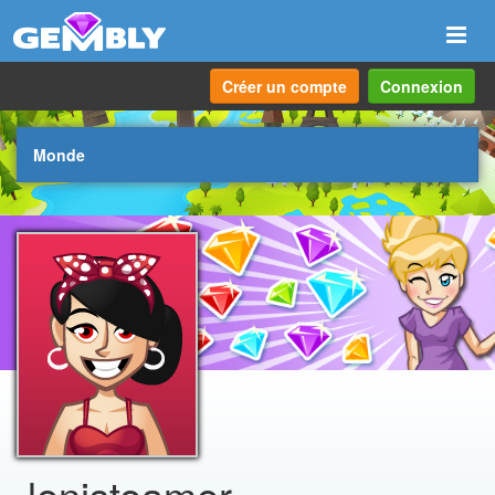
Navi
Créer un compte
Connexion
Monde
lenisteamer