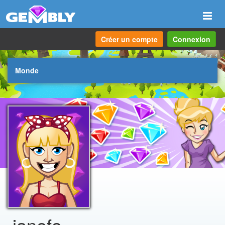
Navi
Créer un compte
Connexion
Monde
janefo