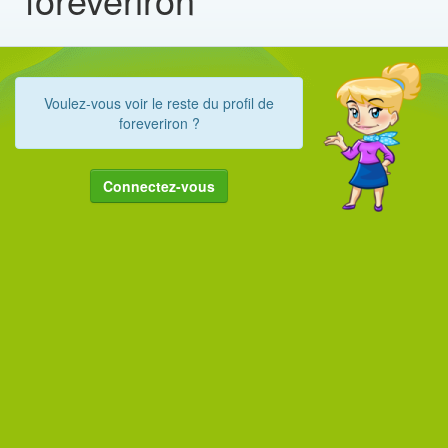
Voulez-vous voir le reste du profil de
foreveriron ?
Connectez-vous