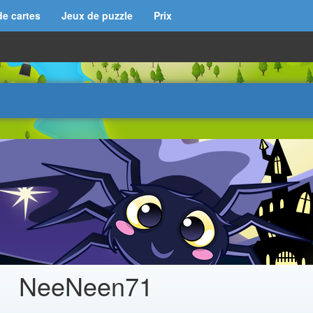
de cartes
Jeux de puzzle
Prix
NeeNeen71