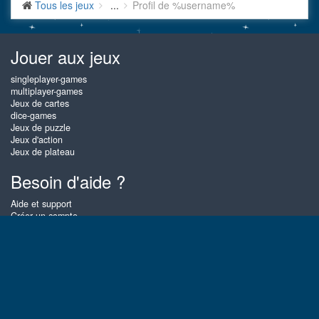
Tous les jeux
...
Profil de %username%
Jouer aux jeux
singleplayer-games
multiplayer-games
Jeux de cartes
dice-games
Jeux de puzzle
Jeux d'action
Jeux de plateau
Besoin d'aide ?
Aide et support
Créer un compte
Connexion
Mot de passe oublié
À propos de Gembly
Sur Gembly vous pouvez jouer gratuitement en ligne aux meilleurs jeux
de cartes, de plateau et puzzles, aussi souvent que vous le souhaitez !
Vous pouvez également affronter d'autres joueurs Gembly en mode