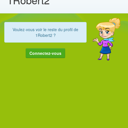
Voulez-vous voir le reste du profil de
1Robert2 ?
Connectez-vous