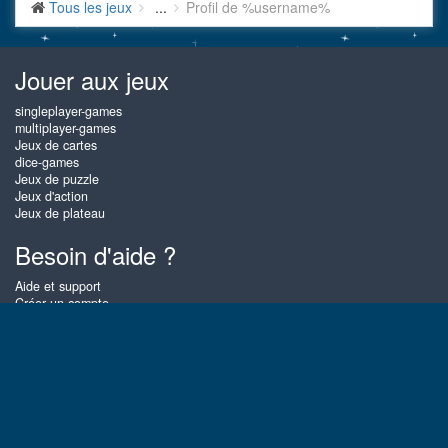
Tous les jeux
...
Profil de %username%
Jouer aux jeux
singleplayer-games
multiplayer-games
Jeux de cartes
dice-games
Jeux de puzzle
Jeux d'action
Jeux de plateau
Besoin d'aide ?
Aide et support
Créer un compte
Connexion
Mot de passe oublié
À propos de Gembly
Sur Gembly vous pouvez jouer gratuitement en ligne aux meilleurs jeux
de cartes, de plateau et puzzles, aussi souvent que vous le souhaitez !
Vous pouvez également affronter d'autres joueurs Gembly en mode