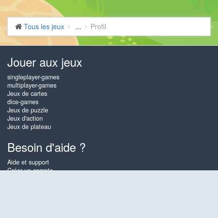
Tous les jeux
...
Profil
Jouer aux jeux
singleplayer-games
multiplayer-games
Jeux de cartes
dice-games
Jeux de puzzle
Jeux d'action
Jeux de plateau
Besoin d'aide ?
Aide et support
Créer un compte
Connexion
Mot de passe oublié
À propos de Gembly